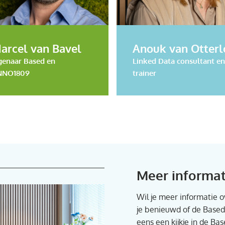
LinkedIn
LinkedIn
arcel van Bavel
Anouk van Otterl
genaar Based en
Linked Data consultant en
NNO1809
trainer
Meer informat
Wil je meer informatie 
je benieuwd of de Based
eens een kijkje in de B