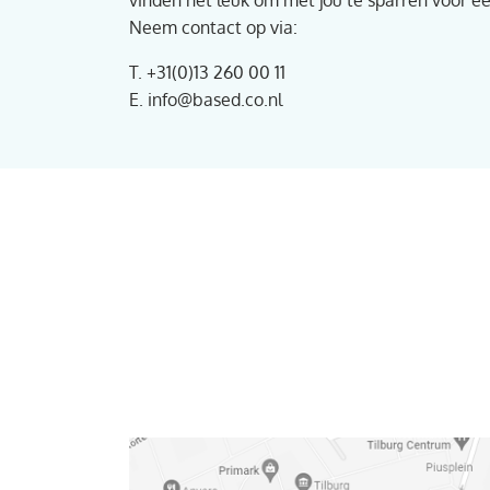
vinden het leuk om met jou te sparren voor e
Neem contact op via:
T.
+31(0)13 260 00 11
E.
info@based.co.nl