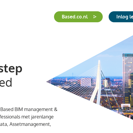
Based.co.nl
Inlog 
step
ed
an Based BIM management &
fessionals met jarenlange
 Data, Assetmanagement,