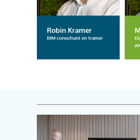
LinkedIn
Robin Kramer
M
BIM-consultant en trainer
Ei
A