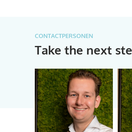
CONTACTPERSONEN
Take the next s
06 814 62 100
robin@based.co.nl