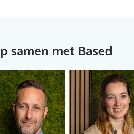
tep samen met Based
06 551 91 237
06 425 23 031
marcel@based.co.nl
anouk@based.co.