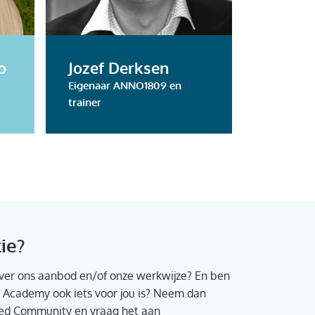
LinkedIn
Lin
o
Jozef Derksen
Quint 
Eigenaar ANNO1809 en
BIM Cons
trainer
ie?
over ons aanbod en/of onze werkwijze? En ben
 Academy ook iets voor jou is? Neem dan
ased Community en vraag het aan