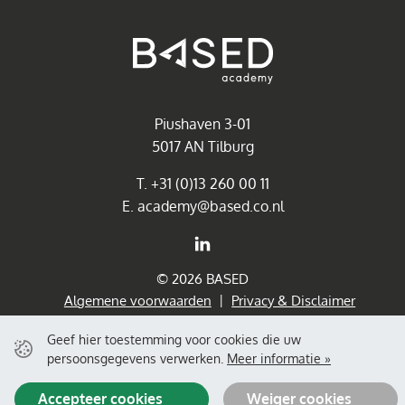
Piushaven 3-01
5017 AN Tilburg
T.
+31 (0)13 260 00 11
E.
academy@based.co.nl
© 2026 BASED
Algemene voorwaarden
Privacy & Disclaimer
Geef hier toestemming voor cookies die uw
Based Academy is een handelsnaam van BASED BIM
persoonsgegevens verwerken.
Meer informatie »
management & consultancy B.V.
Accepteer cookies
Weiger cookies