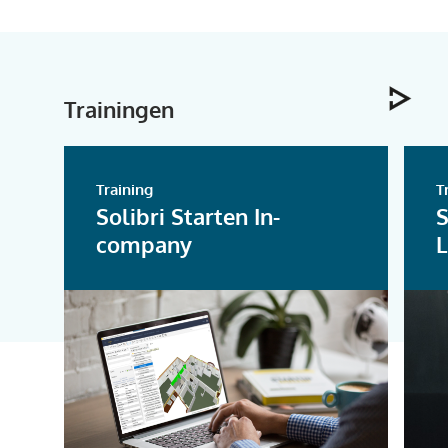
Trainingen
Training
T
Solibri Starten In-
S
company