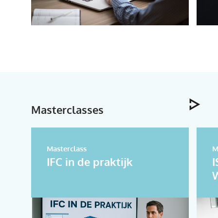
Masterclasses
Masterclass
M
IFC in de praktijk
I