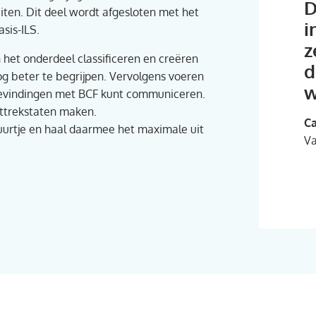
D
iten. Dit deel wordt afgesloten met het
i
sis-ILS.
z
n het onderdeel classificeren en creëren
d
 beter te begrijpen. Vervolgens voeren
w
 bevindingen met BCF kunt communiceren.
uittrekstaten maken.
Ca
uurtje en haal daarmee het maximale uit
Va