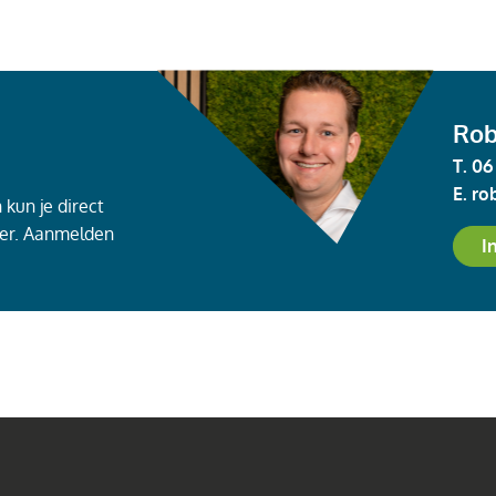
Rob
T.
06
E.
ro
kun je direct
er. Aanmelden
I