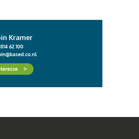
in Kramer
 814 62 100
bin@based.co.nl
nteresse