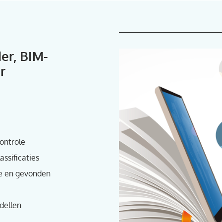
er, BIM-
r
controle
ssificaties
ie en gevonden
dellen